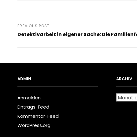
Beitragsnavigation
PREVIOUS POST
Detektivarbeit in eigener Sache: Die Familien
Previous
Post
ADMIN
ARCHIV
Archiv
Anmelden
Eintrags-Feed
Kommentar-Feed
WordPress.org