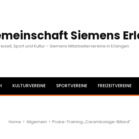
emeinschaft Siemens Erl
reizeit, Sport und Kultur – Siemens Mitarbeitervereine in Erlangen
H
KULTURVEREINE
SPORTVEREINE
FREIZEITVEREINE
Home
>
Allgemein
>
Probe-Training „Carambolage-Billard“