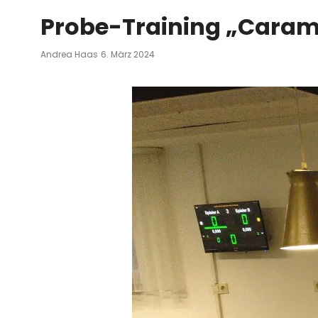
Probe-Training „Caram
Posted
Andrea Haas
6. März 2024
On