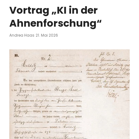
Vortrag „KI in der
Ahnenforschung“
Posted
Andrea Haas
21. Mai 2026
On