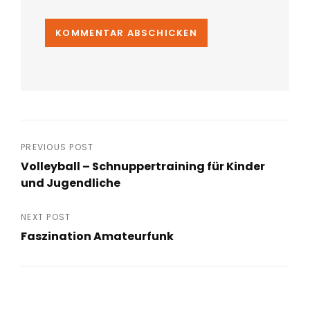
Beitragsnavigation
PREVIOUS POST
Volleyball – Schnuppertraining für Kinder
und Jugendliche
Previous
Post
NEXT POST
Faszination Amateurfunk
Next
Post