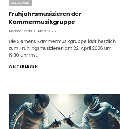
Categories
ALLGEMEIN
Frühjahrsmusizieren der
Kammermusikgruppe
Posted
Andrea Haas
31. März 2026
On
Die Siemens Kammermusikgruppe lädt herzlich
zum Frühlingsmusizieren am 22. April 2026 um
19:30 Uhr im …
FRÜHJAHRSMUSIZIEREN
WEITERLESEN
DER
KAMMERMUSIKGRUPPE