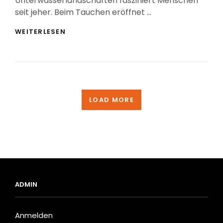
Unterwasserlandschaften fasziniert Menschen
seit jeher. Beim Tauchen eröffnet …
🤿
WEITERLESEN
TAUCH
AB
LOAD MORE
ADMIN
Anmelden