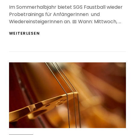
On
Im Sommerhalbjahr bietet SGS Faustball wieder
Probetrainings für AnfängerInnen und
WiedereinsteigerInnen an. 📅 Wann: Mittwoch, …
LUST
WEITERLESEN
AUF
TEAMSPORT?
WIE
WÄRE
ES
MIT
FAUSTBALL?