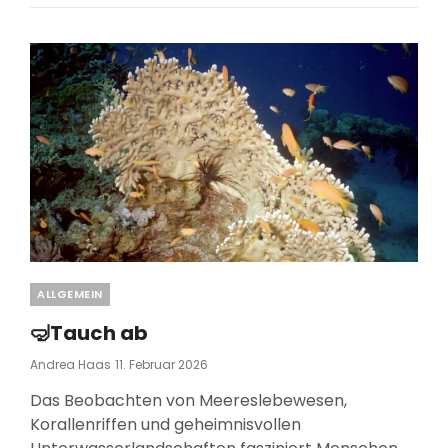
FECHTEN
Categories
ALLGEMEIN
🤿Tauch ab
Posted
Andrea Haas
11. Februar 2026
On
Das Beobachten von Meereslebewesen,
Korallenriffen und geheimnisvollen