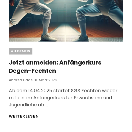
Categories
ALLGEMEIN
Jetzt anmelden: Anfängerkurs
Degen-Fechten
Posted
Andrea Haas
31. März 2026
On
Ab dem 14.04.2025 startet SGS Fechten wieder
mit einem Anfängerkurs für Erwachsene und
Jugendliche ab …
JETZT
WEITERLESEN
ANMELDEN:
ANFÄNGERKURS
DEGEN-